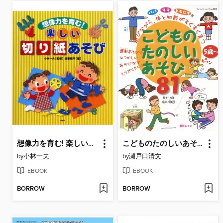
想像力を育む! 楽しい「切り紙」あそび
こどものたのしいあそび 81
by
小林一夫
by
瀬戸口清文
EBOOK
EBOOK
BORROW
BORROW