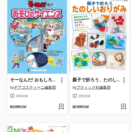
そーなんだ! おもしろテーマシリーズ: あそびのサイエンス
親子で折ろう、たのしいおりがみ
by
デアゴスティーニ編集部
by
ブティック社編集部
EBOOK
EBOOK
BORROW
BORROW