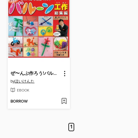
ぜ〜んぶ作ろう!バルーン工作総集編
by
ほいけんた
EBOOK
BORROW
1